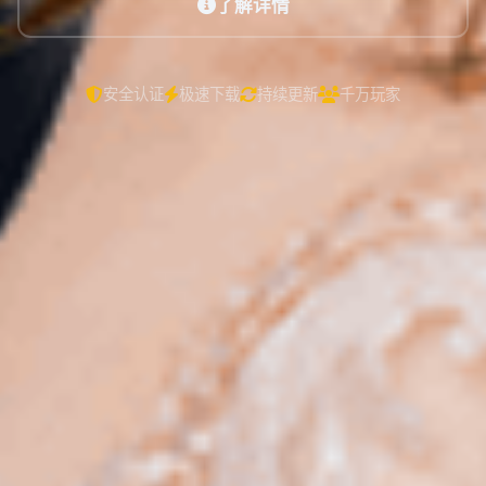
了解详情
安全认证
极速下载
持续更新
千万玩家