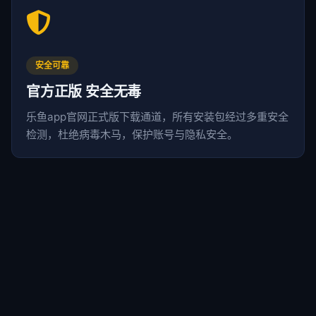
安全可靠
官方正版 安全无毒
乐鱼app官网正式版下载通道，所有安装包经过多重安全
检测，杜绝病毒木马，保护账号与隐私安全。
极致体验
流畅操作 低延迟
深度优化引擎，适配主流机型，团战不卡顿、技能跟手