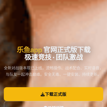
乐鱼app
官网正式版下载
极速竞技 · 团队激战
全新对战版本现已上线，流畅操作、战术配合、实时语音，
与队友一起冲击巅峰。安全无毒、一键安装、持续更新。
下载正式版