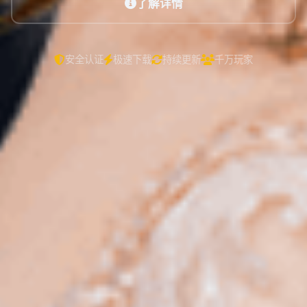
了解详情
安全认证
极速下载
持续更新
千万玩家