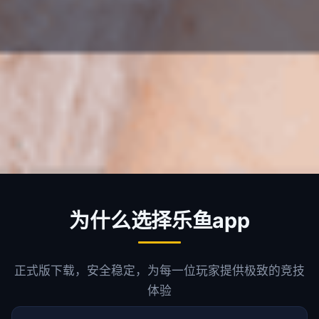
为什么选择乐鱼app
正式版下载，安全稳定，为每一位玩家提供极致的竞技
体验