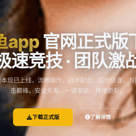
鱼app
官网正式版
极速竞技 · 团队激
版本现已上线，流畅操作、战术配合、实时语音，与
击巅峰。安全无毒、一键安装、持续更新。
下载正式版
了解详情